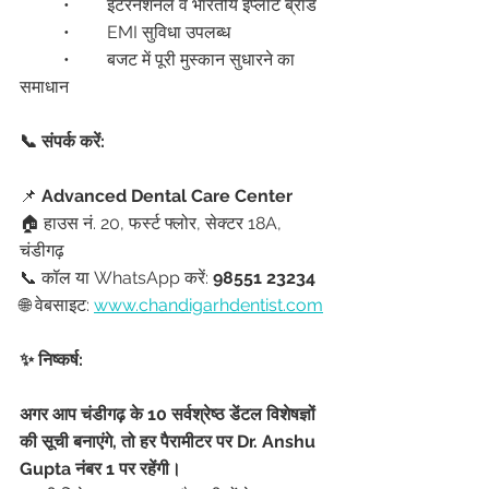
	•	इंटरनेशनल व भारतीय इंप्लांट ब्रांड
	•	EMI सुविधा उपलब्ध
	•	बजट में पूरी मुस्कान सुधारने का 
समाधान
📞 संपर्क करें:
📌 
Advanced Dental Care Center
🏠 हाउस नं. 20, फर्स्ट फ्लोर, सेक्टर 18A, 
चंडीगढ़
📞 कॉल या WhatsApp करें: 
98551 23234
🌐 वेबसाइट: 
www.chandigarhdentist.com
✨ निष्कर्ष:
अगर आप चंडीगढ़ के 10 सर्वश्रेष्ठ डेंटल विशेषज्ञों 
की सूची बनाएंगे, तो हर पैरामीटर पर Dr. Anshu 
Gupta नंबर 1 पर रहेंगी।