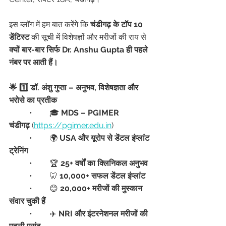
इस ब्लॉग में हम बात करेंगे कि 
चंडीगढ़ के टॉप 10 
डेंटिस्ट
 की सूची में विशेषज्ञों और मरीजों की राय से 
क्यों बार-बार सिर्फ Dr. Anshu Gupta ही पहले 
नंबर पर आती हैं।
🌟 1️⃣ डॉ. अंशु गुप्ता – अनुभव, विशेषज्ञता और 
भरोसे का प्रतीक
	•	🎓 
MDS – PGIMER 
चंडीगढ़
 (
https://pgimer.edu.in
)
	•	🌍 
USA और यूरोप से डेंटल इंप्लांट 
ट्रेनिंग
	•	🏆 
25+ वर्षों का क्लिनिकल अनुभव
	•	🦷 
10,000+ सफल डेंटल इंप्लांट
	•	😊 
20,000+ मरीजों की मुस्कान 
संवार चुकी हैं
	•	✈️ 
NRI और इंटरनेशनल मरीजों की 