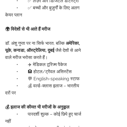
	•	✅ लेज़र और डिजिटल डेंटिस्ट्री
	•	✅ बच्चों और बुज़ुर्गों के लिए अलग 
केयर प्लान
🌍 विदेशों से भी आते हैं मरीज
डॉ. अंशु गुप्ता पर ना सिर्फ भारत, बल्कि 
अमेरिका, 
यूके, कनाडा, ऑस्ट्रेलिया, दुबई
 जैसे देशों से आने 
वाले मरीज भरोसा करते हैं।
	•	✈️ मेडिकल टूरिज्म पैकेज
	•	🏨 होटल/ट्रैवल असिस्टेंस
	•	💬 English-speaking स्टाफ
	•	💰 वर्ल्ड-क्लास इलाज – भारतीय 
दरों पर
💰 इलाज की कीमत भी मरीजों के अनुकूल
	•	पारदर्शी शुल्क – कोई छिपे हुए चार्ज 
नहीं