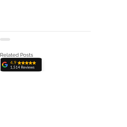
Related Posts
4.9
1,514 Reviews
amit sangwan
The experience
with Dr. Anshu
Gupta, Ma'am is
very very good and
her staff is very
cooperative....
Shiva Pathak
Wonderful
experience..