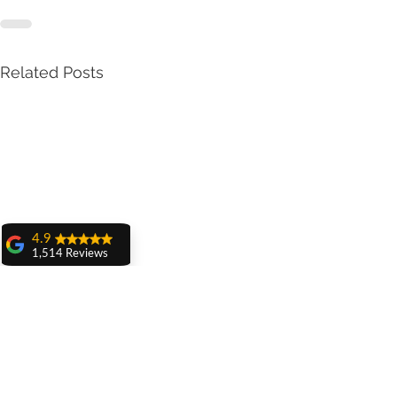
Related Posts
4.9
1,514 Reviews
amit sangwan
The experience
with Dr. Anshu
Gupta, Ma'am is
very very good and
her staff is very
cooperative....