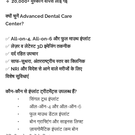
🔹 
20,000+ मुस्कानें वापस लाई गईं
क्यों चुनें Advanced Dental Care 
Center?
✅ 
All-on-4, All-on-6 और फुल माउथ इंप्लांट
✅ 
लेज़र व लेटेस्ट 3D इमेजिंग तकनीक
✅ 
दर्द रहित उपचार
✅ 
साफ-सुथरा, अंतरराष्ट्रीय स्तर का क्लिनिक
✅ 
NRI और विदेश से आने वाले मरीजों के लिए 
विशेष सुविधाएं
कौन-कौन से इंप्लांट ट्रीटमेंट्स उपलब्ध हैं?
	•	सिंगल टूथ इंप्लांट
	•	ऑल-ऑन-4 और ऑल-ऑन-6
	•	फुल माउथ डेंटल इंप्लांट
	•	बोन ग्राफ्टिंग और साइनस लिफ्ट
	•	ज़ायगोमैटिक इंप्लांट (कम बोन 